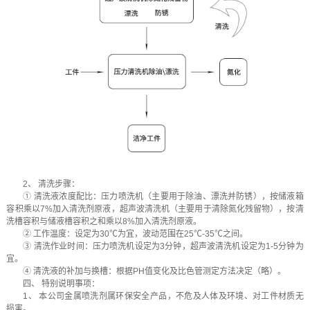
2、 清洗步骤：
① 清洗液浓度配比：压力喷洗机（主要用于除油、漂洗并防锈），按储液箱
容积乘以7%加入清洗剂原液，超声波清洗机（主要用于清除氮化残留物），按清
洗槽容积与储液槽容积之和乘以8%加入清洗剂原液。
② 工作温度：设定为30℃为宜，波动范围在25℃-35℃之间。
③ 清洗作业时间：压力喷洗机设定为3分钟，超声波清洗机设定为1-5分钟为
宜。
④ 清洗液的补加与换槽：根据PH值变化及比色管测定方法决定（略）。
四、 特别说明事项：
1、 本公司金属喷洗剂属环保安全产品，不危及人体及环境、对工件材质无
损害。