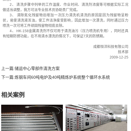
2、 清洗步骤中列举的工作温度、作业时间、清洗剂浓度等可根据实际工况
做适当调整，我方可派专业技术员协助贵厂完成。
3、 清除氮化残留物后增加一次压力清洗机清洗的原因是因为残留物呈粉
状，易使清洗液浑浊，使工件洁净度受影响，因此增加一次漂洗，同时通过压力
喷洗一次可将工件顽固残留物彻底去除。
4、 HK-158金属清洗剂不仅可用于清洗油污（压力喷洗机专用），同时还具
有短期防锈功能，在不用清水漂洗的情况下，可保证7天的防锈期。
成都恒洋科技有限公司
技术部
2009-12-25
上一篇:
储运中心零部件清洗方案
下一篇:
炼钢车间60吨电炉及40吨精炼炉系统整个循环水系统
相关案例