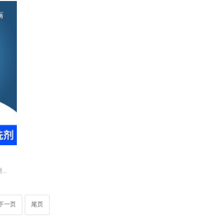
..
下一页
尾页