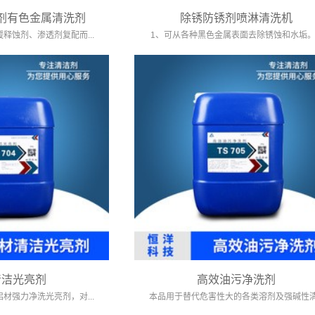
剂有色金属清洗剂
除锈防锈剂喷淋清洗机
释蚀剂、渗透剂复配而...
1、可从各种黑色金属表面去除锈蚀和水垢。..
清洁光亮剂
高效油污净洗剂
材强力净洗光亮剂，对...
本品用于替代危害性大的各类溶剂及强碱性清.